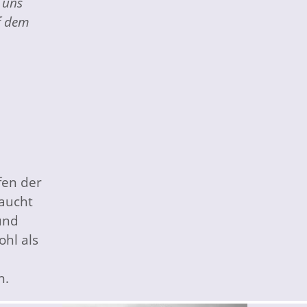
 uns
uf dem
fen der
aucht
und
ohl als
n.