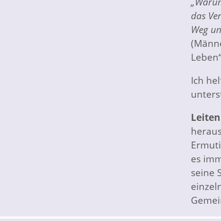
„Warum
das Ver
Weg uns
(Männe
Leben“
Ich he
unters
Leiten
heraus
Ermuti
es imm
seine 
einzel
Gemein