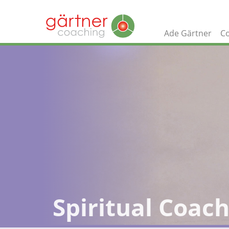
Ade Gärtner
C
Spiritual Coac