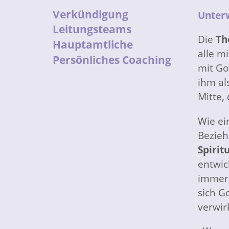
Verkündigung
Unterw
Leitungsteams
Die
Th
Hauptamtliche
alle m
Persönliches Coaching
mit Go
ihm al
Mitte,
Wie ei
Bezieh
Spiritu
entwic
immer 
sich G
verwirk