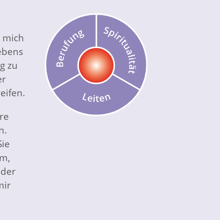
 mich
ebens
g zu
er
eifen.
re
n.
Sie
um,
 der
mir