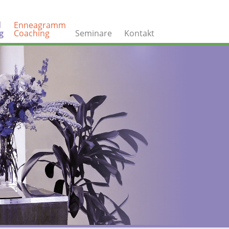
l
Enneagramm
g
Coaching
Seminare
Kontakt